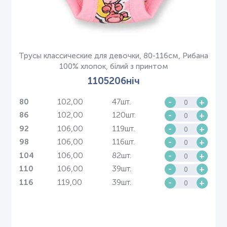
Трусы классические для девочки, 80-116см, Рибана
100% хлопок, білий з принтом
1105206ніч
102,00
47шт.
-
+
80
102,00
120шт.
-
+
86
106,00
119шт.
-
+
92
106,00
116шт.
-
+
98
106,00
82шт.
-
+
104
106,00
39шт.
-
+
110
119,00
39шт.
-
+
116