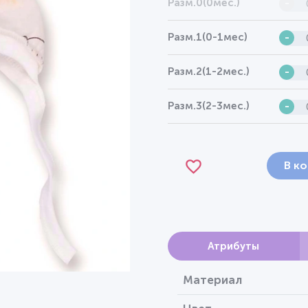
Разм.0(0мес.)
-
Разм.1(0-1мес)
-
Разм.2(1-2мес.)
-
Разм.3(2-3мес.)
-
В к
Атрибуты
Материал