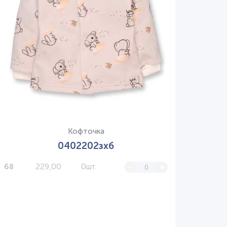
Кофточка
Нет в наличии
0402202зхб
229,00
0шт.
-
+
68