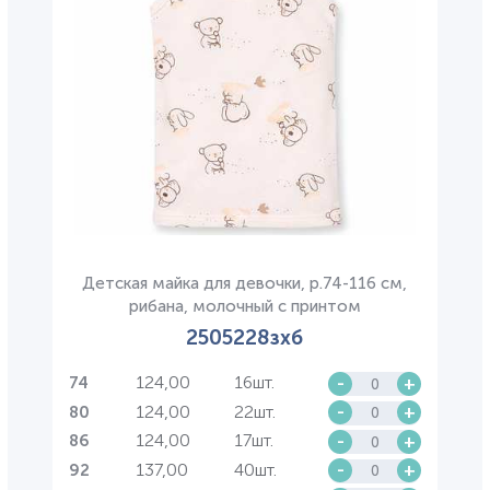
Детская майка для девочки, р.74-116 см,
рибана, молочный с принтом
2505228зхб
124,00
16шт.
-
+
74
124,00
22шт.
-
+
80
124,00
17шт.
-
+
86
137,00
40шт.
-
+
92