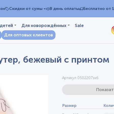
озн
Скидки от сумы
В день оплаты
Бесплатно от 
 детей
Для новорождённых
Sale
Для оптовых клиентов
утер, бежевый с принтом
Артикул 0502207зхб
Показат
Размер
Коли