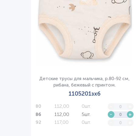
Детские трусы для мальчика, р.80-92 см,
рибана, бежевый с принтом.
1105201зхб
112,00
0шт.
-
+
80
112,00
5шт.
-
+
86
117,00
0шт.
-
+
92