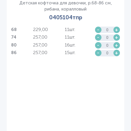
Детская кофточка для девочки, р.68-86 см,
рибана, коралловый
0405104тпр
229,00
11шт.
-
+
68
257,00
11шт.
-
+
74
257,00
16шт.
-
+
80
257,00
15шт.
-
+
86