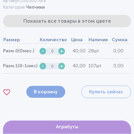
Артикул 0505207бгв
Категория
Чепчики
Показать все товары в этом цвете
Размер
Количество
Цена
Наличие
Сумма
40,00
28шт.
0,00
Разм.0(0мес.)
-
+
40,00
107шт.
0,00
Разм.1(0-1мес)
-
+
В корзину
Купить сейчас
Атрибуты