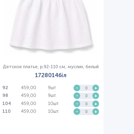
Детское платье, р.92-110 см, муслин, белый
1728014біл
459,00
9шт.
-
+
92
459,00
9шт.
-
+
98
459,00
10шт.
-
+
104
459,00
10шт.
-
+
110