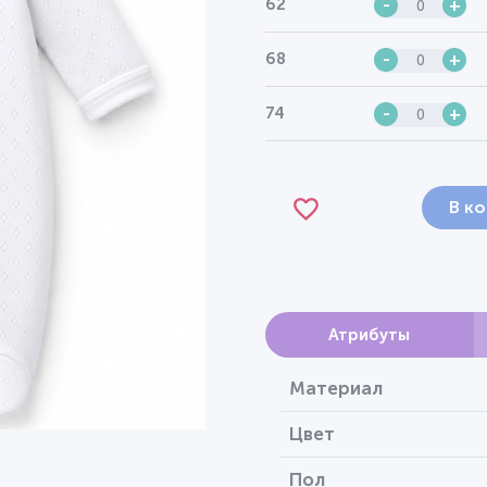
62
-
+
68
-
+
74
-
+
В к
Атрибуты
Материал
Цвет
Пол