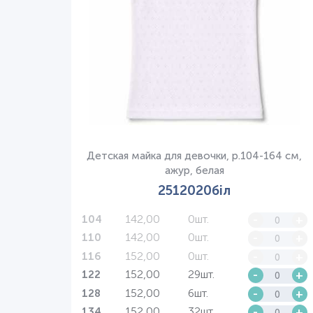
Детская майка для девочки, р.104-164 см,
ажур, белая
2512020біл
142,00
0шт.
-
+
104
142,00
0шт.
-
+
110
152,00
0шт.
-
+
116
152,00
29шт.
-
+
122
152,00
6шт.
-
+
128
152,00
32шт.
-
+
134