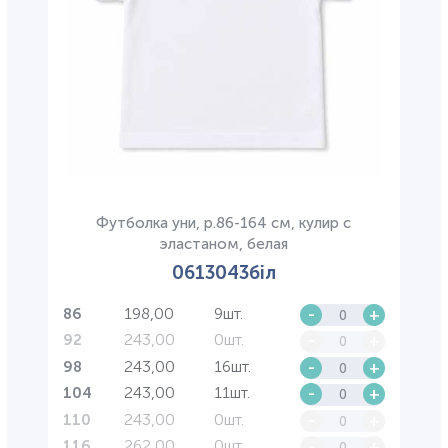
Футболка уни, р.86-164 см, кулир с
эластаном, белая
0613043біл
198,00
9шт.
-
+
86
243,00
0шт.
-
+
92
243,00
16шт.
-
+
98
243,00
11шт.
-
+
104
243,00
0шт.
-
+
110
262,00
0шт.
-
+
116