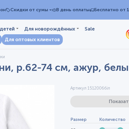
озн
Скидки от сумы
В день оплаты
Бесплатно от 
 детей
Для новорождённых
Sale
Для оптовых клиентов
чки
и, р.62-74 см, ажур, бел
Артикул 1512006біл
Показат
Размер
Количество