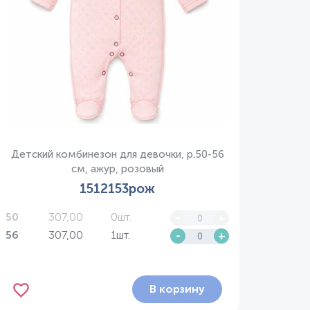
Детский комбинезон для девочки, р.50-56
см, ажур, розовый
1512153рож
307,00
0шт.
-
+
50
307,00
1шт.
-
+
56
В корзину