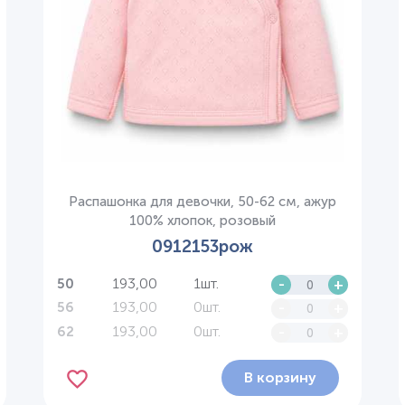
Распашонка для девочки, 50-62 см, ажур
100% хлопок, розовый
0912153рож
193,00
1шт.
-
+
50
193,00
0шт.
-
+
56
193,00
0шт.
-
+
62
В корзину