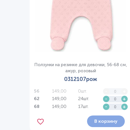
Ползунки на резинке для девочки, 56-68 см,
ажур, розовый
0312107рож
149,00
0шт.
-
+
56
149,00
24шт.
-
+
62
149,00
17шт.
-
+
68
В корзину