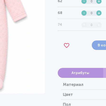
62
-
+
68
-
+
74
-
+
В к
Атрибуты
Материал
Цвет
Пол