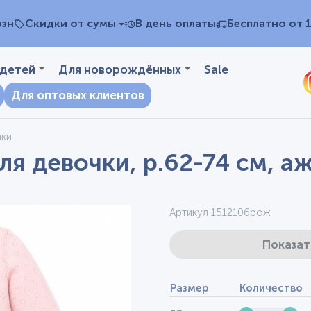
озн
Скидки от сумы
В день оплаты
Бесплатно от 
 детей
Для новорождённых
Sale
Для оптовых клиентов
чки
я девочки, р.62-74 см, а
Артикул 1512106рож
Показат
Размер
Количество