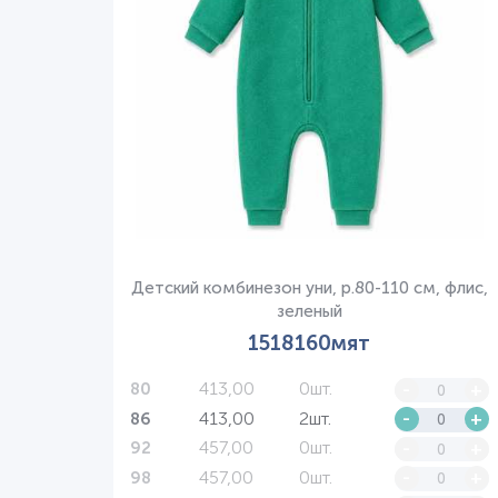
Детский комбинезон уни, р.80-110 см, флис,
зеленый
1518160мят
413,00
0шт.
-
+
80
413,00
2шт.
-
+
86
457,00
0шт.
-
+
92
457,00
0шт.
-
+
98