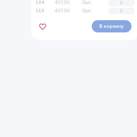
457,00
0шт.
-
+
104
457,00
0шт.
-
+
110
В корзину