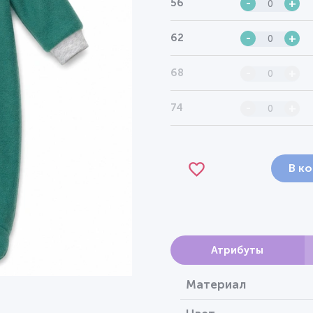
56
-
+
62
-
+
68
-
+
74
-
+
В к
Атрибуты
Материал