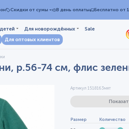
озн
Скидки от сумы
В день оплаты
Бесплатно от 
 детей
Для новорождённых
Sale
Для оптовых клиентов
чки
и, р.56-74 см, флис зеле
Артикул 1518163мят
Показат
Размер
Количество