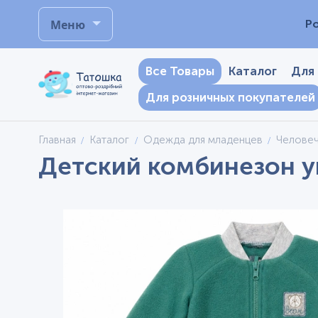
Меню
Р
Все Товары
Каталог
Для
Для розничных покупателей
Главная
Каталог
Одежда для младенцев
Челове
Детский комбинезон ун