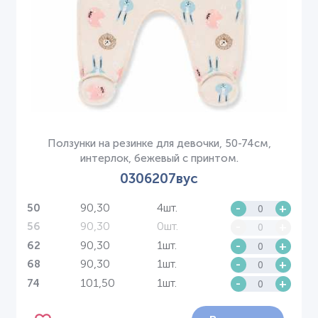
Ползунки на резинке для девочки, 50-74см,
интерлок, бежевый с принтом.
0306207вус
90,30
4шт.
-
+
50
90,30
0шт.
-
+
56
90,30
1шт.
-
+
62
90,30
1шт.
-
+
68
101,50
1шт.
-
+
74