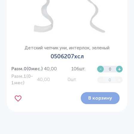
Детский чепчик уни, интерлок, зеленый
0506207хсл
40,00
106шт.
-
+
Разм.0(0мес.)
Разм.1(0-
40,00
0шт.
-
+
1мес)
В корзину