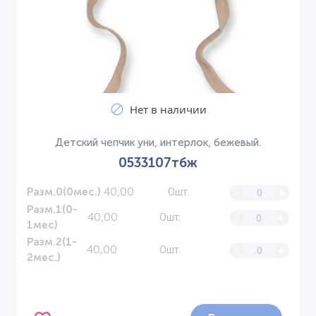
Нет в наличии
Детский чепчик уни, интерлок, бежевый.
0533107тбж
40,00
0шт.
-
+
Разм.0(0мес.)
Разм.1(0-
40,00
0шт.
-
+
1мес)
Разм.2(1-
40,00
0шт.
-
+
2мес.)