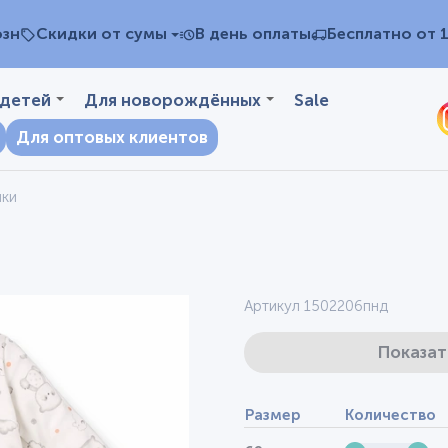
озн
Скидки от сумы
В день оплаты
Бесплатно от 
 детей
Для новорождённых
Sale
Для оптовых клиентов
чки
Артикул 1502206пнд
Показат
Размер
Количество