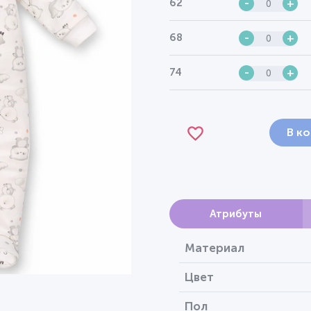
62
-
+
68
-
+
74
-
+
В к
Атрибуты
Материал
Цвет
Пол