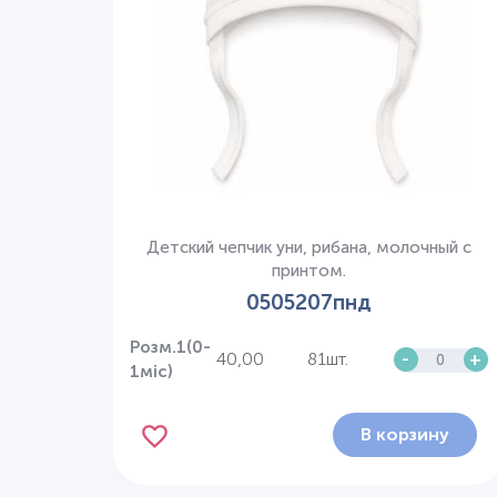
Детский чепчик уни, рибана, молочный с
принтом.
0505207пнд
Розм.1(0-
40,00
81шт.
-
+
1міс)
В корзину