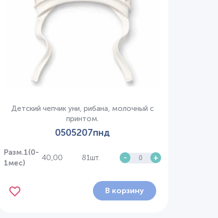
Детский чепчик уни, рибана, молочный с
принтом.
0505207пнд
Разм.1(0-
40,00
81шт.
-
+
1мес)
В корзину