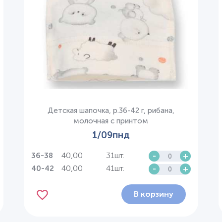
Детская шапочка, р.36-42 г, рибана,
молочная с принтом
1/09пнд
40,00
31шт.
-
+
36-38
40,00
41шт.
-
+
40-42
В корзину