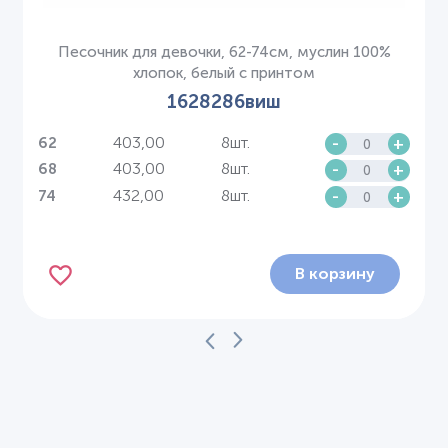
Песочник для девочки, 62-74см, муслин 100%
хлопок, белый с принтом
1628286виш
403,00
8шт.
-
+
62
403,00
8шт.
-
+
68
432,00
8шт.
-
+
74
В корзину