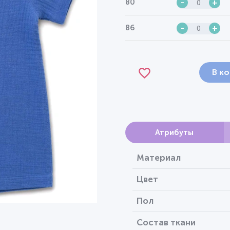
80
-
+
86
-
+
В к
Атрибуты
Материал
Цвет
Пол
Состав ткани