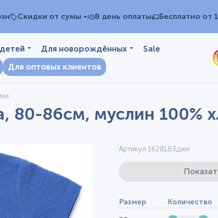
озн
Скидки от сумы
В день оплаты
Бесплатно от 
 детей
Для новорождённых
Sale
Для оптовых клиентов
ики
, 80-86см, муслин 100% х
Артикул 1628183джн
Показат
Размер
Количество