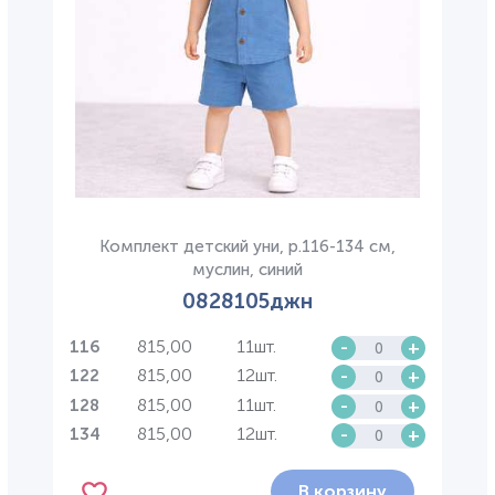
Комплект детский уни, р.116-134 см,
муслин, синий
0828105джн
815,00
11шт.
-
+
116
815,00
12шт.
-
+
122
815,00
11шт.
-
+
128
815,00
12шт.
-
+
134
В корзину