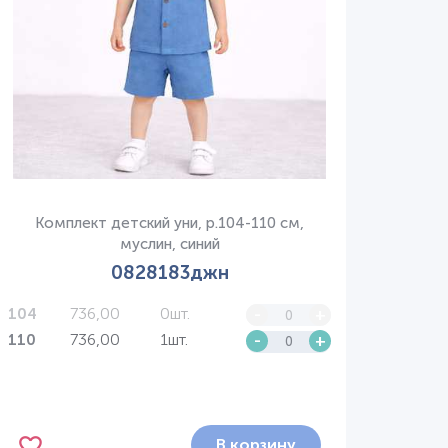
Комплект детский уни, р.104-110 см,
муслин, синий
0828183джн
736,00
0шт.
-
+
104
736,00
1шт.
-
+
110
В корзину