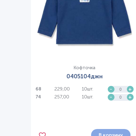
Кофточка
0405104джн
229,00
10шт.
-
+
68
257,00
10шт.
-
+
74
В корзину