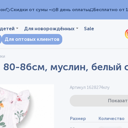
озн
Скидки от сумы
В день оплаты
Бесплатно от 
 детей
Для новорождённых
Sale
Для оптовых клиентов
ики
 80-86см, муслин, белый 
Артикул 1628274клу
Показат
Размер
Количество