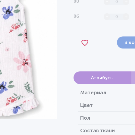
80
-
+
86
-
+
В к
Атрибуты
Материал
Цвет
Пол
Состав ткани