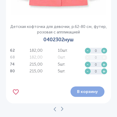
Детская кофточка для девочки, р.62-80 см, футер,
розовая с аппликацией
0402302нуш
182,00
10шт.
-
+
62
182,00
0шт.
-
+
68
215,00
5шт.
-
+
74
215,00
5шт.
-
+
80
В корзину