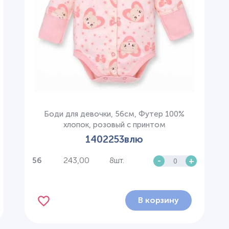
Боди для девочки, 56см, Футер 100%
хлопок, розовый с принтом
1402253влю
243,00
8шт.
-
+
56
В корзину