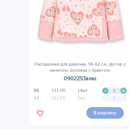
Распашонка для девочки, 56-62 см, футер с
начесом, розовая с принтом
0902253влю
211,00
14шт.
-
+
56
211,00
0шт.
-
+
62
В корзину