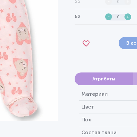
56
-
+
62
-
+
В к
Атрибуты
Материал
Цвет
Пол
Состав ткани