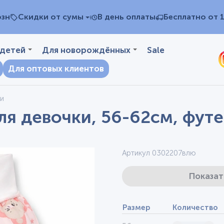
озн
Скидки от сумы
В день оплаты
Бесплатно от 
 детей
Для новорождённых
Sale
Для оптовых клиентов
и
ля девочки, 56-62см, фут
Артикул 0302207влю
Показат
Размер
Количество