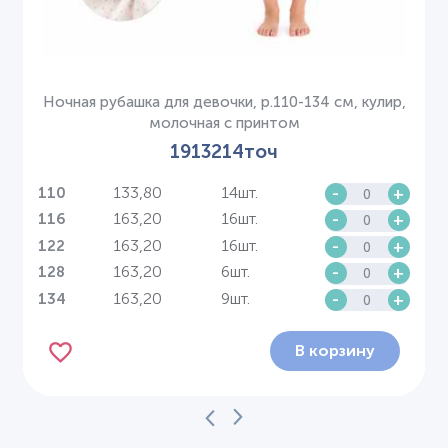
Ночная рубашка для девочки, р.110-134 см, кулир,
молочная с принтом
1913214точ
133,80
14шт.
-
+
110
163,20
16шт.
-
+
116
163,20
16шт.
-
+
122
163,20
6шт.
-
+
128
163,20
9шт.
-
+
134
В корзину