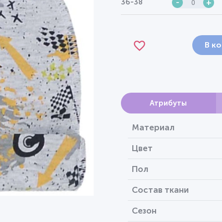
36-38
-
+
В к
Атрибуты
Материал
Цвет
Пол
Состав ткани
Сезон