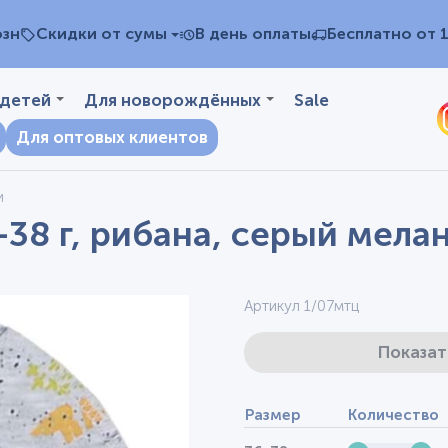
озн
Скидки от сумы
В день оплаты
Бесплатно от 
 детей
Для новорождённых
Sale
Для оптовых клиентов
и
-38 г, рибана, серый мела
Артикул 1/07мтц
Показат
Размер
Количество