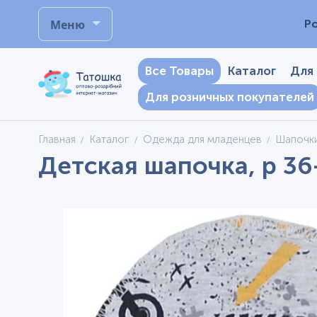
Меню
Р
Все Товары
Каталог
Для
Для розничных покупателей
Главная
Каталог
Одежда для младенцев
Шапочк
Детская шапочка, р 36