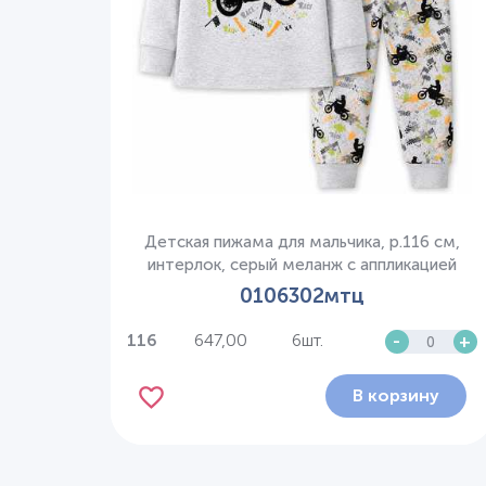
Детская пижама для мальчика, р.116 см,
интерлок, серый меланж с аппликацией
0106302мтц
647,00
6шт.
-
+
116
В корзину