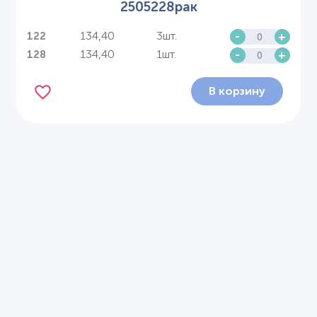
2505228рак
134,40
3шт.
-
+
122
134,40
1шт.
-
+
128
В корзину