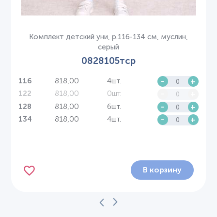
Комплект детский уни, р.116-134 см, муслин,
серый
0828105тср
818,00
4шт.
-
+
116
818,00
0шт.
-
+
122
818,00
6шт.
-
+
128
818,00
4шт.
-
+
134
В корзину