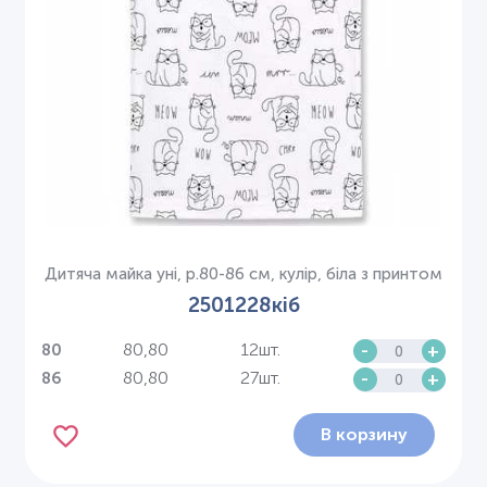
Дитяча майка уні, р.80-86 см, кулір, біла з принтом
2501228кіб
80,80
12шт.
-
+
80
80,80
27шт.
-
+
86
В корзину