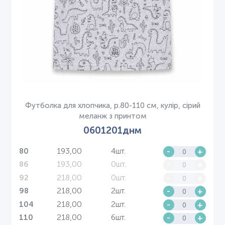
Футболка для хлопчика, р.80-110 см, кулір, сірий
меланж з принтом
0601201днм
193,00
4шт.
-
+
80
193,00
0шт.
-
+
86
218,00
0шт.
-
+
92
218,00
2шт.
-
+
98
218,00
2шт.
-
+
104
218,00
6шт.
-
+
110