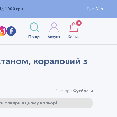
ід 1000 грн
Рус
Укр
0
Пошук
Акаунт
Кошик
астаном, кораловий з
Категорія
Футболки
и товари в цьому кольорі