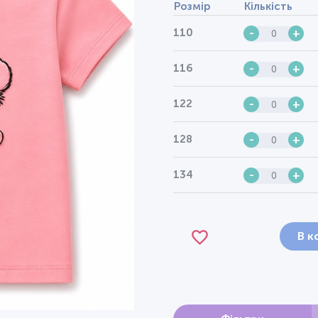
Розмір
Кількість
110
-
+
116
-
+
122
-
+
128
-
+
134
-
+
В к