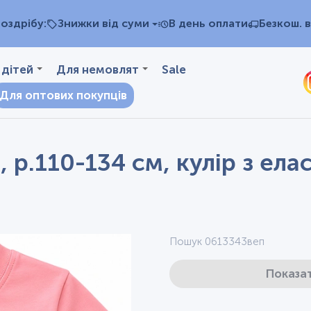
оздрібу:
Знижки від суми
В день оплати
Безкош. в
 дітей
Для немовлят
Sale
Для оптових покупців
 р.110-134 см, кулір з ел
Пошук 0613343веп
Показат