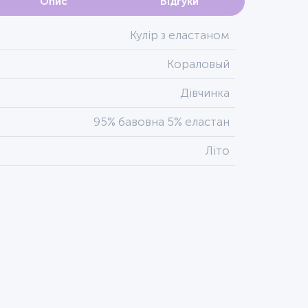
Опис
Відгуки
Кулір з еластаном
Кораловый
Дівчинка
95% бавовна 5% еластан
Літо