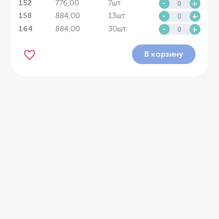
776,00
7шт.
-
+
152
884,00
13шт.
-
+
158
884,00
30шт.
-
+
164
В корзину