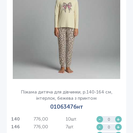
Піжама дитяча для дівчинки, р.140-164 см,
інтерлок, бежева з принтом
0106347бнт
776,00
10шт.
-
+
140
776,00
7шт.
-
+
146