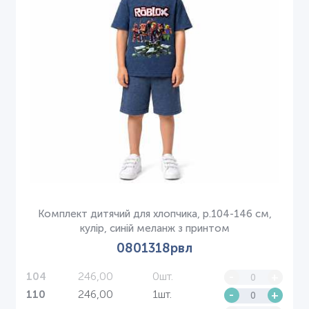
Комплект дитячий для хлопчика, р.104-146 см,
кулір, синій меланж з принтом
0801318рвл
246,00
0шт.
-
+
104
246,00
1шт.
-
+
110