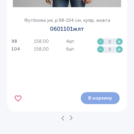
Футболка уні, р.98-104 см, кулір, жовта
0601101жлт
158,00
4шт.
-
+
98
158,00
6шт.
-
+
104
В корзину