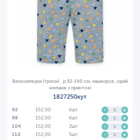
Велосипедки (треси) , р.92-140 см, кашкорсе, сірий
меланж з принтом
1827250кут
152,00
6шт.
-
+
92
152,00
6шт.
-
+
98
152,00
2шт.
-
+
104
152,00
5шт.
-
+
110