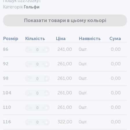
Пошук 0227202кут
Категорія
Гольфи
Показати товари в цьому кольорі
Розмір
Кількість
Ціна
Наявність
Сума
241,00
0шт.
0,00
86
-
+
261,00
0шт.
0,00
92
-
+
261,00
0шт.
0,00
98
-
+
261,00
0шт.
0,00
104
-
+
261,00
0шт.
0,00
110
-
+
322,00
0шт.
0,00
116
-
+