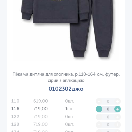
Піжама дитяча для хлопчика, р.110-164 см, футер,
сірий з аплікацією
0102302джо
619,00
0шт.
-
+
110
719,00
1шт.
-
+
116
719,00
0шт.
-
+
122
719,00
0шт.
-
+
128