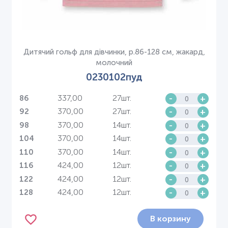
Дитячий гольф для дівчинки, р.86-128 см, жакард,
молочний
0230102пуд
337,00
27шт.
-
+
86
370,00
27шт.
-
+
92
370,00
14шт.
-
+
98
370,00
14шт.
-
+
104
370,00
14шт.
-
+
110
424,00
12шт.
-
+
116
424,00
12шт.
-
+
122
424,00
12шт.
-
+
128
В корзину