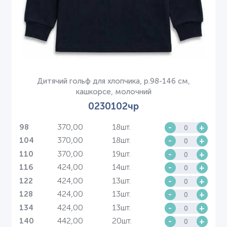
Дитячий гольф для хлопчика, р.98-146 см,
кашкорсе, молочний
0230102чр
370,00
18шт.
-
+
98
370,00
18шт.
-
+
104
370,00
19шт.
-
+
110
424,00
14шт.
-
+
116
424,00
13шт.
-
+
122
424,00
13шт.
-
+
128
424,00
13шт.
-
+
134
442,00
20шт.
-
+
140