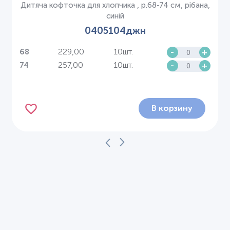
Дитяча кофточка для хлопчика , р.68-74 см, рібана,
синій
0405104джн
229,00
10шт.
-
+
68
257,00
10шт.
-
+
74
В корзину