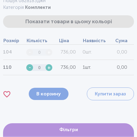
Пошук 0828183джн
Категорія
Комплекти
Показати товари в цьому кольорі
Розмір
Кількість
Ціна
Наявність
Сума
736,00
0шт.
0,00
104
-
+
736,00
1шт.
0,00
110
-
+
В корзину
Купити зараз
Фільтри