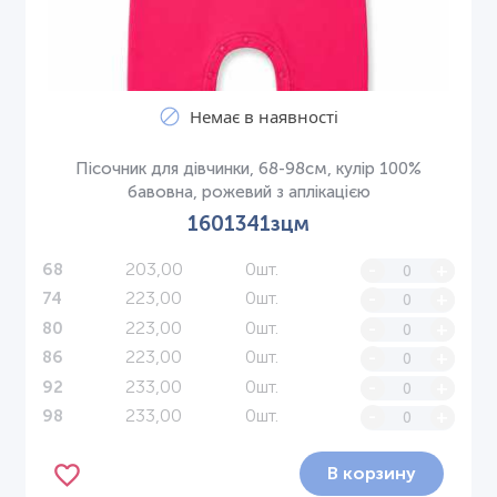
Немає в наявності
Пісочник для дівчинки, 68-98см, кулір 100%
бавовна, рожевий з аплікацією
1601341зцм
203,00
0шт.
-
+
68
223,00
0шт.
-
+
74
223,00
0шт.
-
+
80
223,00
0шт.
-
+
86
233,00
0шт.
-
+
92
233,00
0шт.
-
+
98
В корзину