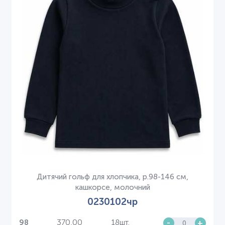
Дитячий гольф для хлопчика, р.98-146 см,
кашкорсе, молочний
0230102чр
370,00
18шт.
-
+
98