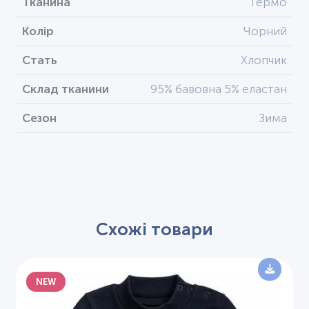
Тканина
Термо
Колір
Чорний
Стать
Хлопчик
Склад тканини
95% бавовна 5% еластан
Сезон
Зима
Схожі товари
NEW