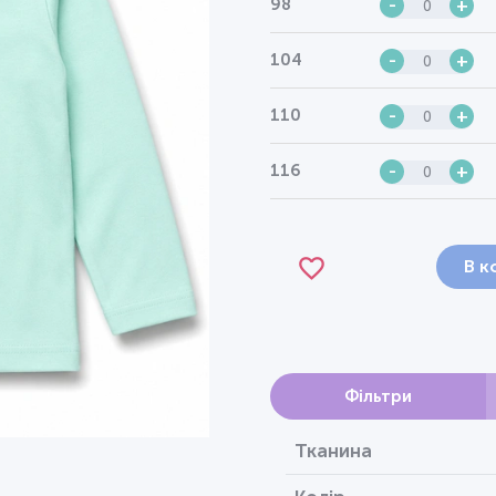
98
-
+
104
-
+
110
-
+
116
-
+
В к
Фільтри
Тканина