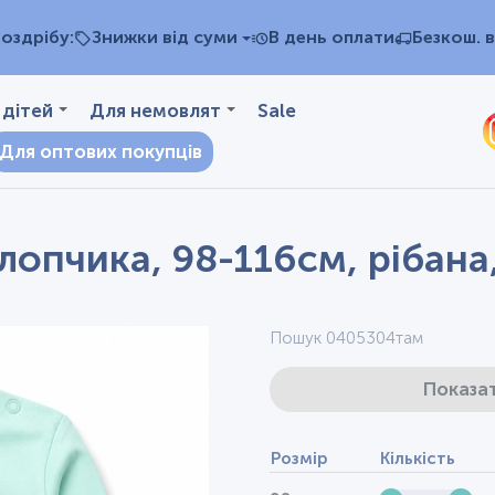
оздрібу:
Знижки від суми
В день оплати
Безкош. в
 дітей
Для немовлят
Sale
Для оптових покупців
опчика, 98-116см, рібана,
Пошук 0405304там
Показат
Розмір
Кількість