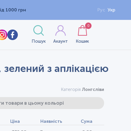
ід 1000 грн
Рус
Укр
0
Пошук
Акаунт
Кошик
 зелений з аплікацією
Категорія
Лонгсліви
и товари в цьому кольорі
Ціна
Наявність
Сума