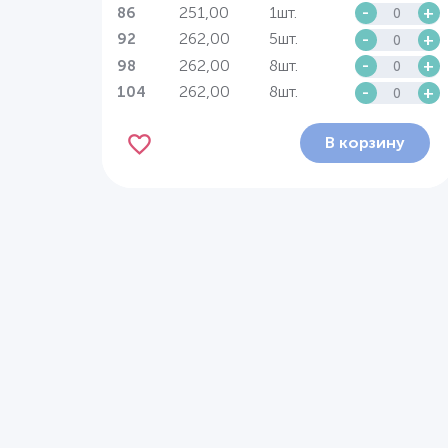
251,00
1шт.
-
+
86
262,00
5шт.
-
+
92
262,00
8шт.
-
+
98
262,00
8шт.
-
+
104
В корзину