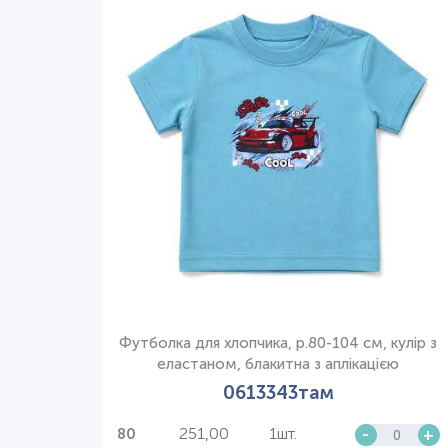
Футболка для хлопчика, р.80-104 см, кулір з
еластаном, блакитна з аплікацією
0613343там
251,00
1шт.
-
+
80