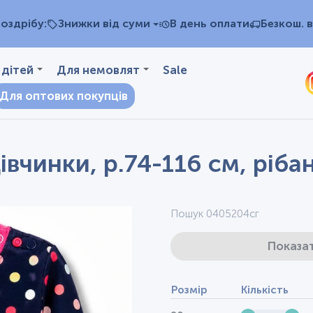
оздрібу:
Знижки від суми
В день оплати
Безкош. в
 дітей
Для немовлят
Sale
Для оптових покупців
вчинки, р.74-116 см, ріба
Пошук 0405204сг
Показат
Розмір
Кількість