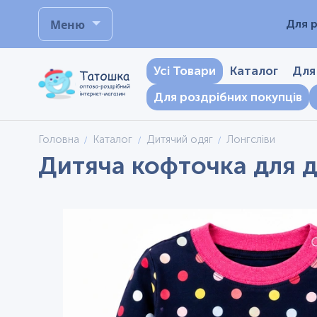
Меню
Для р
Усі Товари
Каталог
Для
Для роздрібних покупців
Головна
Каталог
Дитячий одяг
Лонгсліви
Дитяча кофточка для ді