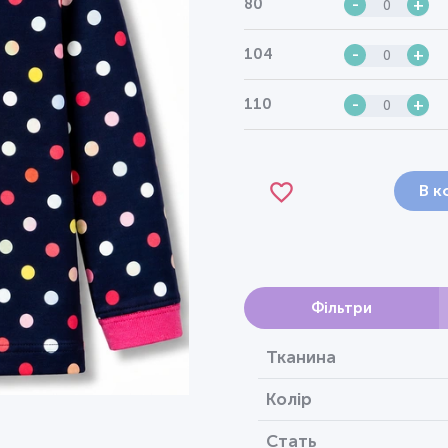
80
-
+
104
-
+
110
-
+
В к
Фільтри
Тканина
Колір
Стать