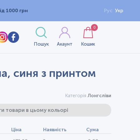
ід 1000 грн
Рус
Укр
0
Пошук
Акаунт
Кошик
на, синя з принтом
Категорія
Лонгсліви
и товари в цьому кольорі
Ціна
Наявність
Сума