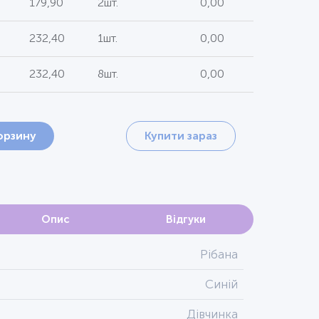
179,90
2шт.
0,00
232,40
1шт.
0,00
232,40
8шт.
0,00
орзину
Купити зараз
Опис
Відгуки
Рібана
Синій
Дівчинка