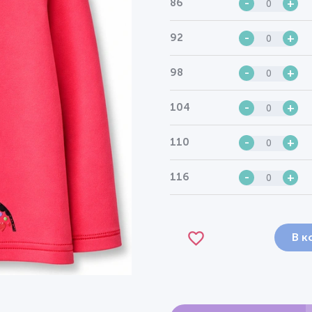
86
-
+
92
-
+
98
-
+
104
-
+
110
-
+
116
-
+
В к