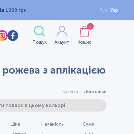
ід 1000 грн
Рус
Укр
0
Пошук
Акаунт
Кошик
 рожева з аплікацією
Категорія
Лонгсліви
и товари в цьому кольорі
Ціна
Наявність
Сума