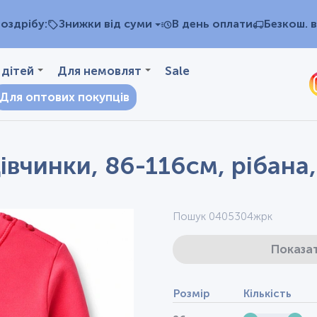
оздрібу:
Знижки від суми
В день оплати
Безкош. в
 дітей
Для немовлят
Sale
Для оптових покупців
вчинки, 86-116см, рібана,
Пошук 0405304жрк
Показат
Розмір
Кількість