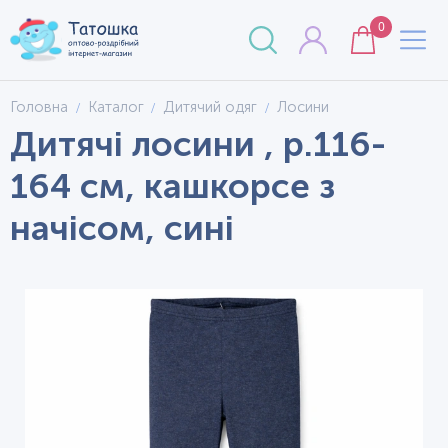
0
Головна
Каталог
Дитячий одяг
Лосини
Дитячі лосини , р.116-
164 см, кашкорсе з
начісом, сині