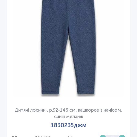
Дитячі лосини , р.92-146 см, кашкорсе з начісом,
синій меланж
1830235джм