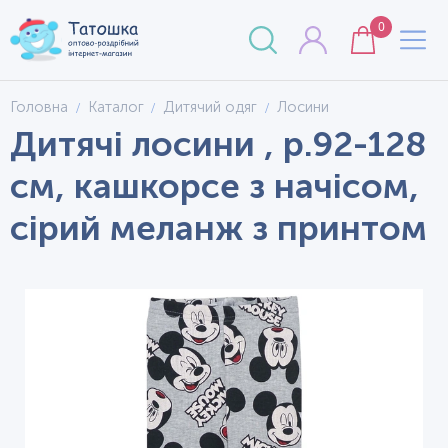
0
Головна
Каталог
Дитячий одяг
Лосини
Дитячі лосини , р.92-128
см, кашкорсе з начісом,
сірий меланж з принтом