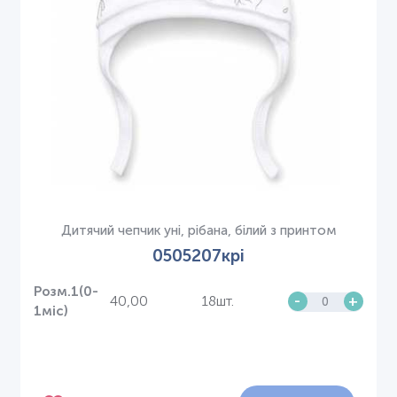
Дитячий чепчик уні, рібана, білий з принтом
0505207крі
Розм.1(0-
40,00
18шт.
-
+
1міс)