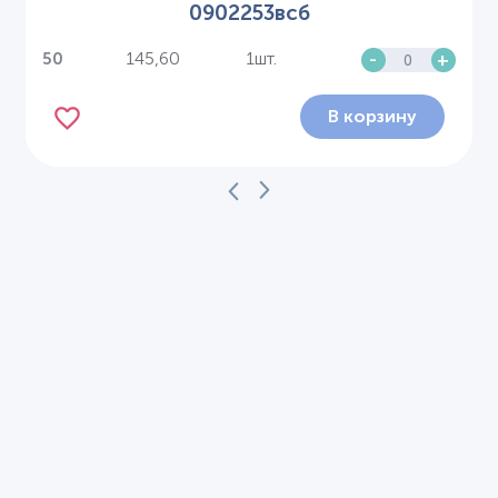
0902253всб
145,60
1шт.
-
+
50
В корзину