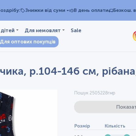
оздрібу:
Знижки від суми
В день оплати
Безкош. в
 дітей
Для немовлят
Sale
Для оптових покупців
ика, р.104-146 см, рібана
Пошук 2505228гмр
Показат
Розмір
Кількість