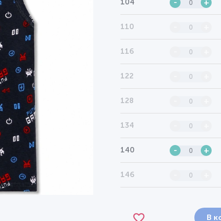
104
-
+
110
-
+
116
-
+
122
-
+
128
-
+
134
-
+
140
-
+
146
-
+
В к