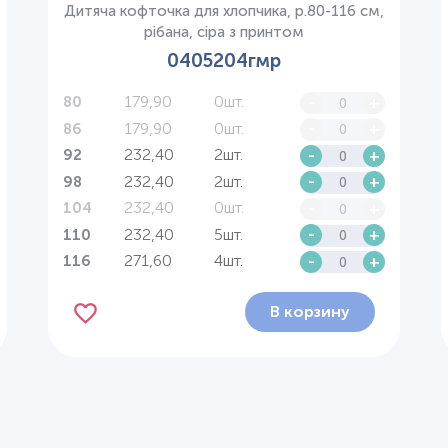
Дитяча кофточка для хлопчика, р.80-116 см,
рібана, сіра з принтом
0405204гмр
179,90
0шт.
-
+
80
179,90
0шт.
-
+
86
232,40
2шт.
-
+
92
232,40
2шт.
-
+
98
232,40
0шт.
-
+
104
232,40
5шт.
-
+
110
271,60
4шт.
-
+
116
В корзину