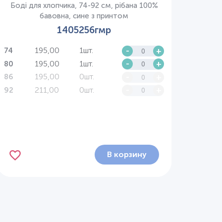
Боді для хлопчика, 74-92 см, рібана 100%
бавовна, сине з принтом
1405256гмр
195,00
1шт.
-
+
74
195,00
1шт.
-
+
80
195,00
0шт.
-
+
86
211,00
0шт.
-
+
92
В корзину