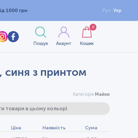
ід 1000 грн
Рус
Укр
0
Пошук
Акаунт
Кошик
, синя з принтом
Категорія
Майки
и товари в цьому кольорі
Ціна
Наявність
Сума