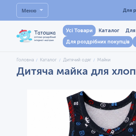
Меню
Для р
Усі Товари
Каталог
Для
Для роздрібних покупців
Головна
Каталог
Дитячий одяг
Майки
Дитяча майка для хлопч