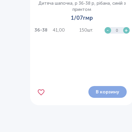
Дитяча шапочка, р 36-38 р, рібана, синій з
принтом
1/07гмр
41,00
150шт.
-
+
36-38
В корзину