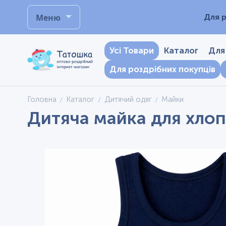
Меню
Для р
Усі Товари
Каталог
Для
Для роздрібних покупців
Головна
Каталог
Дитячий одяг
Майки
Дитяча майка для хлопч