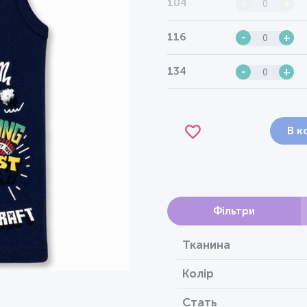
104
-
+
116
-
+
134
-
+
В к
Фільтри
Тканина
Колір
Стать