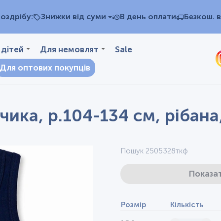
оздрібу:
Знижки від суми
В день оплати
Безкош. в
 дітей
Для немовлят
Sale
Для оптових покупців
ика, р.104-134 см, рібана,
Пошук 2505328ткф
Показат
Розмір
Кількість