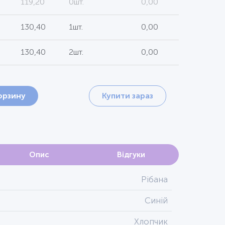
119,20
0шт.
0,00
130,40
1шт.
0,00
130,40
2шт.
0,00
орзину
Купити зараз
Опис
Відгуки
Рібана
Синій
Хлопчик