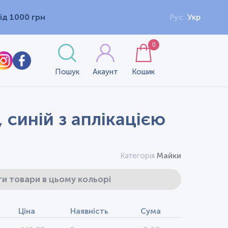
ід 1000 грн
Рус
Укр
0
Пошук
Акаунт
Кошик
 синій з аплікацією
Категорія
Майки
и товари в цьому кольорі
Ціна
Наявність
Сума