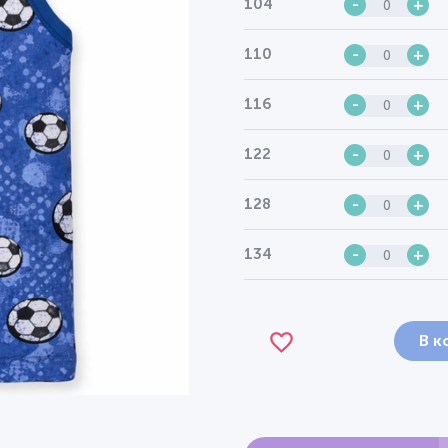
104
-
+
110
-
+
116
-
+
122
-
+
128
-
+
134
-
+
В к