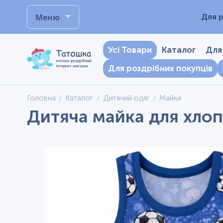
Меню
Для р
Усі Товари
Каталог
Для
Для роздрібних покупців
Головна
Каталог
Дитячий одяг
Майки
Дитяча майка для хлопч