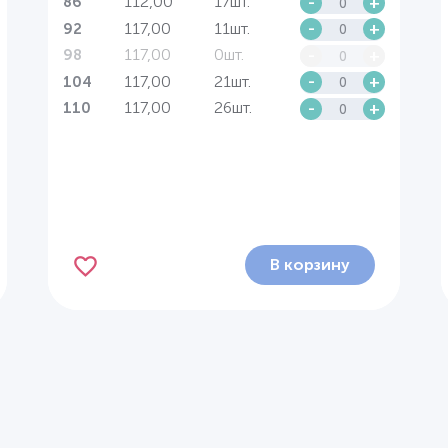
112,00
17шт.
-
+
86
117,00
11шт.
-
+
92
117,00
0шт.
-
+
98
117,00
21шт.
-
+
104
117,00
26шт.
-
+
110
В корзину