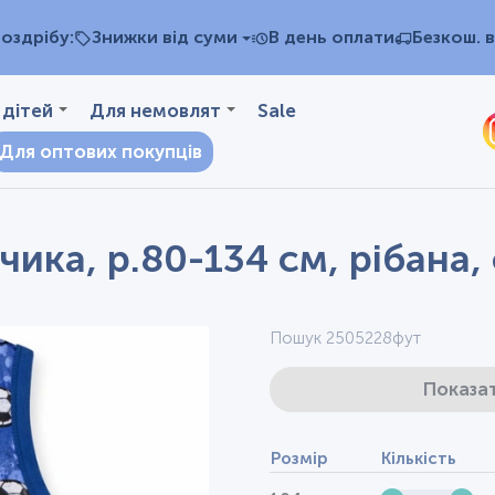
оздрібу:
Знижки від суми
В день оплати
Безкош. в
 дітей
Для немовлят
Sale
Для оптових покупців
ика, р.80-134 см, рібана,
Пошук 2505228фут
Показат
Розмір
Кількість