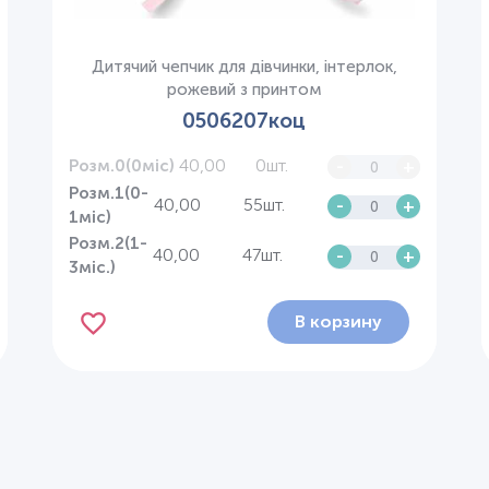
Дитячий чепчик для дівчинки, інтерлок,
рожевий з принтом
0506207коц
40,00
0шт.
-
+
Розм.0(0міс)
Розм.1(0-
40,00
55шт.
-
+
1міс)
Розм.2(1-
40,00
47шт.
-
+
3міс.)
В корзину