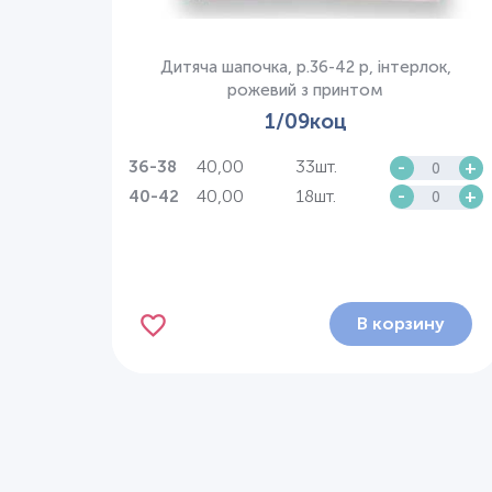
Дитяча шапочка, р.36-42 р, інтерлок,
рожевий з принтом
1/09коц
40,00
33шт.
-
+
36-38
40,00
18шт.
-
+
40-42
В корзину