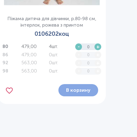
Піжама дитяча для дівчинки, р.80-98 см,
інтерлок, рожева з принтом
0106202коц
479,00
4шт.
-
+
80
479,00
0шт.
-
+
86
563,00
0шт.
-
+
92
563,00
0шт.
-
+
98
В корзину