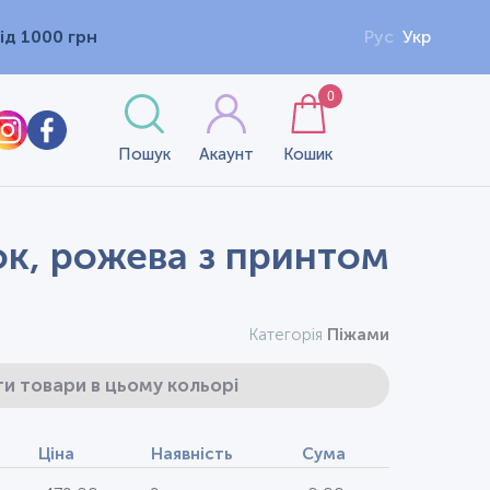
ід 1000 грн
Рус
Укр
0
Пошук
Акаунт
Кошик
ок, рожева з принтом
Категорія
Піжами
и товари в цьому кольорі
Ціна
Наявність
Сума