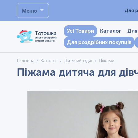
Меню
Для р
Усі Товари
Каталог
Для
Для роздрібних покупців
Головна
Каталог
Дитячий одяг
Піжами
Піжама дитяча для дівч