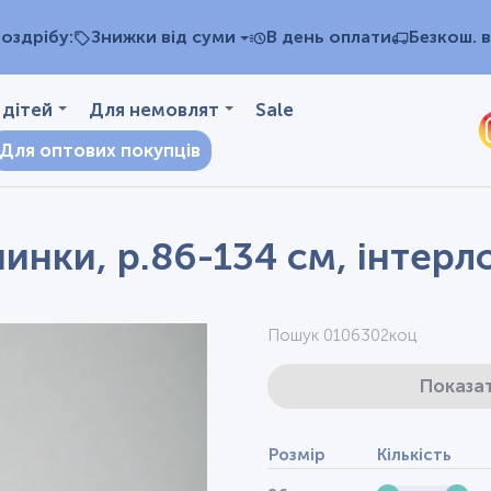
оздрібу:
Знижки від суми
В день оплати
Безкош. в
 дітей
Для немовлят
Sale
Для оптових покупців
инки, р.86-134 см, інтерл
Пошук 0106302коц
Показат
Розмір
Кількість