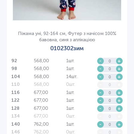
Піжама уні, 92-164 см, Футер з начісом 100%
бавовна, синя з аплікацією
0102302зим
568,00
1шт.
-
+
92
568,00
1шт.
-
+
98
568,00
14шт.
-
+
104
568,00
0шт.
-
+
110
677,00
1шт.
-
+
116
677,00
1шт.
-
+
122
677,00
1шт.
-
+
128
677,00
0шт.
-
+
134
762,00
1шт.
-
+
140
762,00
0шт.
-
+
146