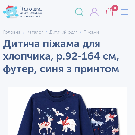
0
Головна
Каталог
Дитячий одяг
Піжами
Дитяча піжама для
хлопчика, р.92-164 см,
футер, синя з принтом