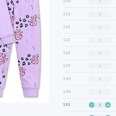
104
-
+
110
-
+
116
-
+
122
-
+
128
-
+
134
-
+
140
-
+
146
-
+
152
-
+