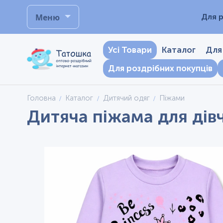
Меню
Для р
Усі Товари
Каталог
Для
Для роздрібних покупців
Головна
Каталог
Дитячий одяг
Піжами
Дитяча піжама для дів