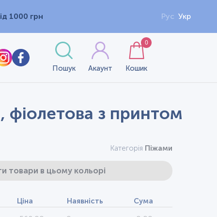
ід 1000 грн
Рус
Укр
0
Пошук
Акаунт
Кошик
р, фіолетова з принтом
Категорія
Піжами
и товари в цьому кольорі
Ціна
Наявність
Сума