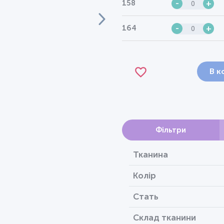
158
-
+
164
-
+
В к
Фільтри
Тканина
Колір
Стать
Склад тканини