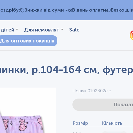
оздрібу:
Знижки від суми
В день оплати
Безкош. в
 дітей
Для немовлят
Sale
Для оптових покупців
чинки, р.104-164 см, футе
Пошук 0102302сіс
Показат
Розмір
Кількість