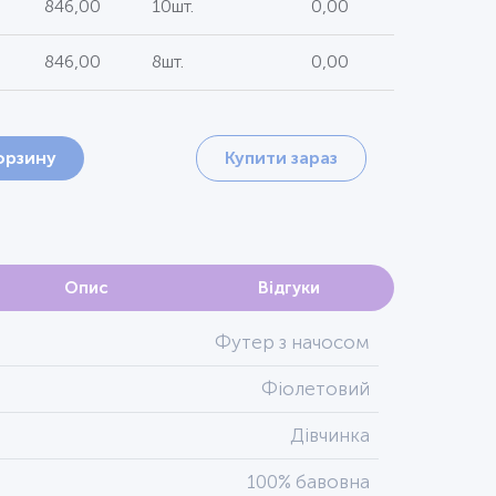
846,00
10шт.
0,00
846,00
8шт.
0,00
орзину
Купити зараз
Опис
Відгуки
Футер з начосом
Фіолетовий
Дівчинка
100% бавовна