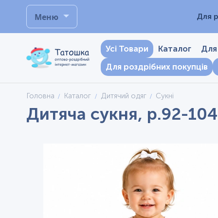
Меню
Для р
Усі Товари
Каталог
Для
Для роздрібних покупців
Головна
Каталог
Дитячий одяг
Сукні
Дитяча сукня, р.92-104