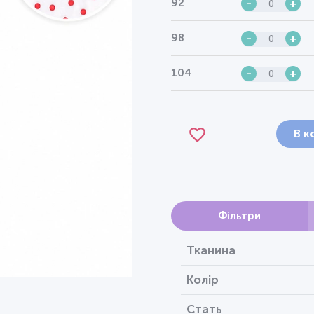
92
-
+
98
-
+
104
-
+
В к
Фільтри
Тканина
Колір
Стать