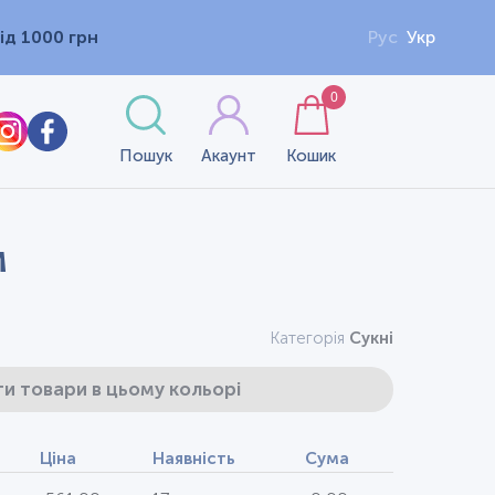
ід 1000 грн
Рус
Укр
0
Пошук
Акаунт
Кошик
м
Категорія
Сукні
и товари в цьому кольорі
Ціна
Наявність
Сума