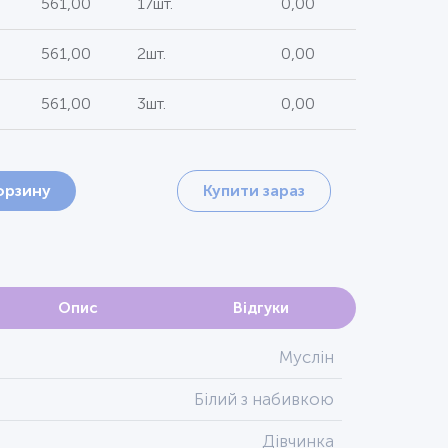
561,00
17шт.
0,00
561,00
2шт.
0,00
561,00
3шт.
0,00
орзину
Купити зараз
Опис
Відгуки
Муслін
Білий з набивкою
Дівчинка