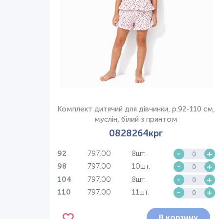
Комплект дитячий для дівчинки, р.92-110 см,
муслін, білий з принтом
0828264крг
797,00
8шт.
-
+
92
797,00
10шт.
-
+
98
797,00
8шт.
-
+
104
797,00
11шт.
-
+
110
В корзину