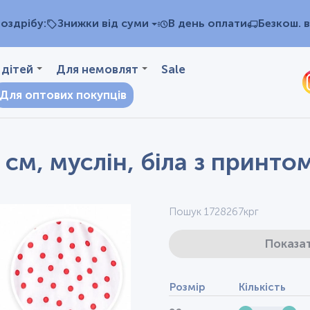
оздрібу:
Знижки від суми
В день оплати
Безкош. в
 дітей
Для немовлят
Sale
Для оптових покупців
 см, муслін, біла з принто
Пошук 1728267крг
Показат
Розмір
Кількість