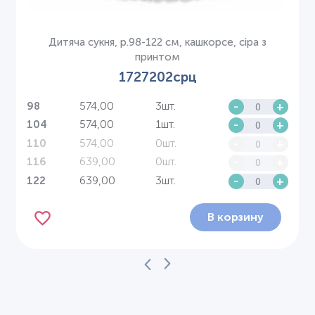
Дитяча сукня, р.98-122 см, кашкорсе, сіра з
принтом
1727202срц
574,00
3шт.
-
+
98
574,00
1шт.
-
+
104
574,00
0шт.
-
+
110
639,00
0шт.
-
+
116
639,00
3шт.
-
+
122
В корзину