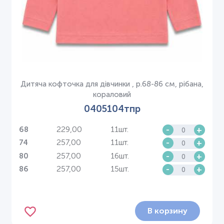
Дитяча кофточка для дівчинки , р.68-86 см, рібана,
кораловий
0405104тпр
229,00
11шт.
-
+
68
257,00
11шт.
-
+
74
257,00
16шт.
-
+
80
257,00
15шт.
-
+
86
В корзину