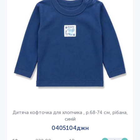
Дитяча кофточка для хлопчика , р.68-74 см, рібана,
синій
0405104джн