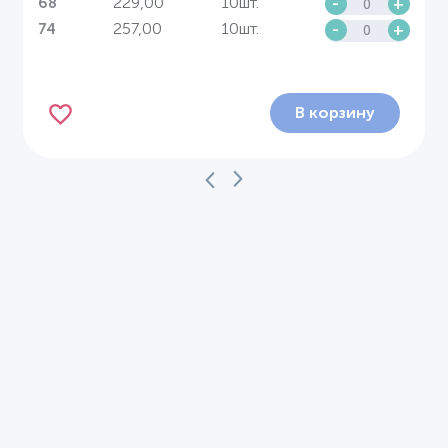
229,00
10шт.
-
+
68
257,00
10шт.
-
+
74
В корзину